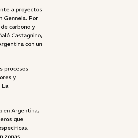
ente a proyectos
en Genneia. Por
 de carbono y
ñaló Castagnino,
Argentina con un
os procesos
dores y
. La
a en Argentina,
neros que
specíficas,
en zonas