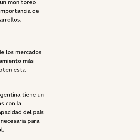
y un monitoreo
 importancia de
arrollos.
 de los mercados
ciamiento más
opten esta
gentina tiene un
s con la
apacidad del país
 necesaria para
l.