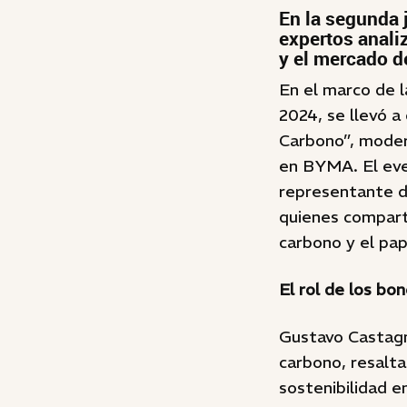
En la segunda 
expertos anali
y el mercado d
En el marco de 
2024, se llevó a
Carbono”, modera
en BYMA. El eve
representante d
quienes comparti
carbono y el pap
El rol de los bo
Gustavo Castagni
carbono, resalt
sostenibilidad e