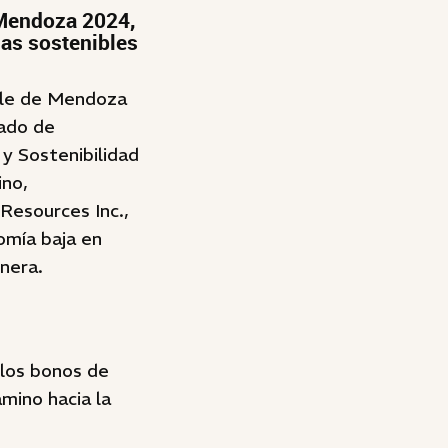
 Mendoza 2024,
zas sostenibles
ible de Mendoza
cado de
 y Sostenibilidad
ino,
Resources Inc.,
omía baja en
inera.
 los bonos de
mino hacia la