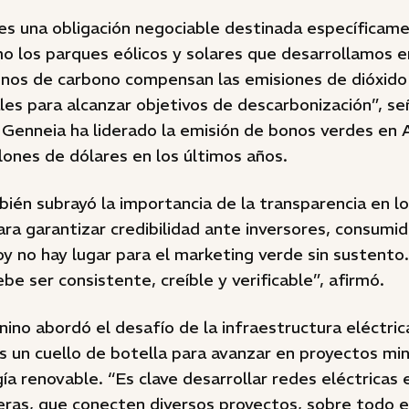
es una obligación negociable destinada específicam
o los parques eólicos y solares que desarrollamos 
bonos de carbono compensan las emisiones de dióxido
es para alcanzar objetivos de descarbonización”, se
Genneia ha liderado la emisión de bonos verdes en 
lones de dólares en los últimos años.
bién subrayó la importancia de la transparencia en l
ra garantizar credibilidad ante inversores, consumi
y no hay lugar para el marketing verde sin sustento
be ser consistente, creíble y verificable”, afirmó.
no abordó el desafío de la infraestructura eléctric
s un cuello de botella para avanzar en proyectos mi
 renovable. “Es clave desarrollar redes eléctricas e
eras, que conecten diversos proyectos, sobre todo 