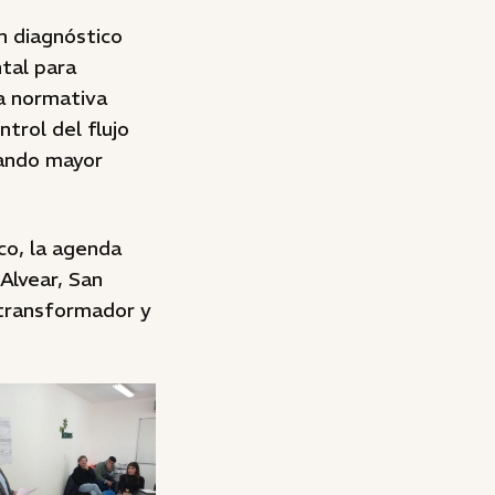
un diagnóstico
tal para
la normativa
trol del flujo
zando mayor
co, la agenda
Alvear, San
 transformador y