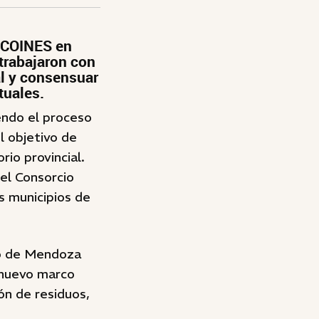
o COINES en
 trabajaron con
al y consensuar
tuales.
endo el proceso
l objetivo de
io provincial.
 el Consorcio
s municipios de
no de Mendoza
 nuevo marco
ón de residuos,