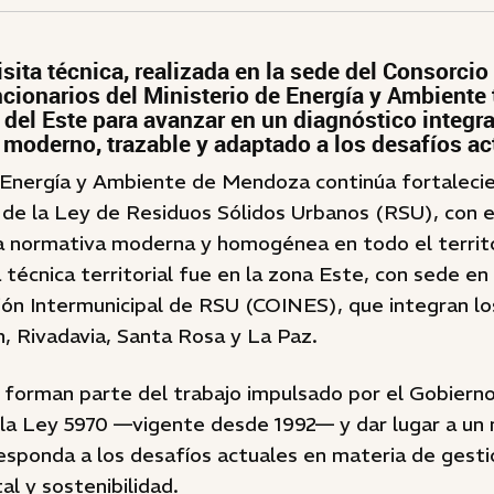
isita técnica, realizada en la sede del Consorci
ncionarios del Ministerio de Energía y Ambiente
 del Este para avanzar en un diagnóstico integr
 moderno, trazable y adaptado a los desafíos ac
e Energía y Ambiente de Mendoza continúa fortaleci
 de la Ley de Residuos Sólidos Urbanos (RSU), con e
 normativa moderna y homogénea en todo el territor
a técnica territorial fue en la zona Este, con sede en
ión Intermunicipal de RSU (COINES), que integran lo
n, Rivadavia, Santa Rosa y La Paz.
s forman parte del trabajo impulsado por el Gobier
 la Ley 5970 —vigente desde 1992— y dar lugar a un
esponda a los desafíos actuales en materia de gesti
l y sostenibilidad.