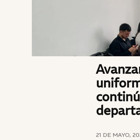
Avanza
unifor
continú
depart
21 DE MAYO, 20