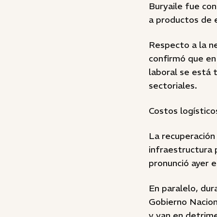
Buryaile fue con
a productos de 
Respecto a la ne
confirmó que en 
laboral se está 
sectoriales.
Costos logístico
La recuperación 
infraestructura 
pronunció ayer 
En paralelo, dur
Gobierno Nacion
y van en detrime