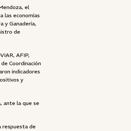
 Mendoza, el
ra las economías
ra y Ganadería,
istro de
OVIAR, AFIP,
s de Coordinación
taron indicadores
ositivos y
, ante la que se
.
La respuesta de