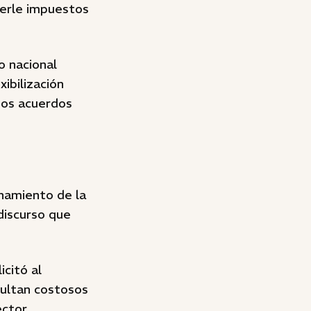
nerle impuestos
o nacional
ibilización
sos acuerdos
onamiento de la
discurso que
icitó al
sultan costosos
ctor.