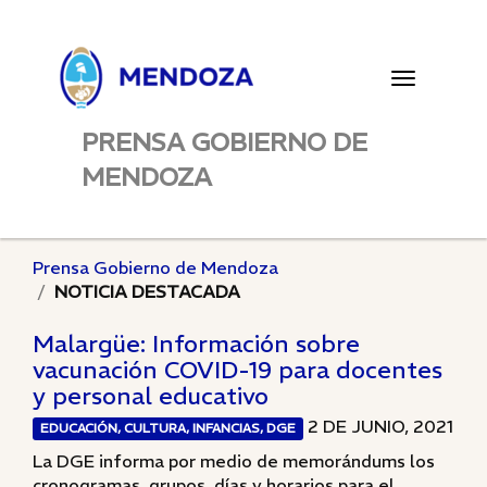
Toggle
navigatio
PRENSA GOBIERNO DE
MENDOZA
Prensa Gobierno de Mendoza
NOTICIA DESTACADA
Malargüe: Información sobre
vacunación COVID-19 para docentes
y personal educativo
2 DE JUNIO, 2021
EDUCACIÓN, CULTURA, INFANCIAS, DGE
La DGE informa por medio de memorándums los
cronogramas, grupos, días y horarios para el