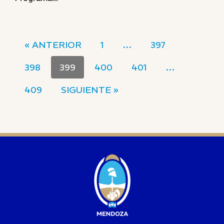
« ANTERIOR
1
…
397
398
399
400
401
…
409
SIGUIENTE »