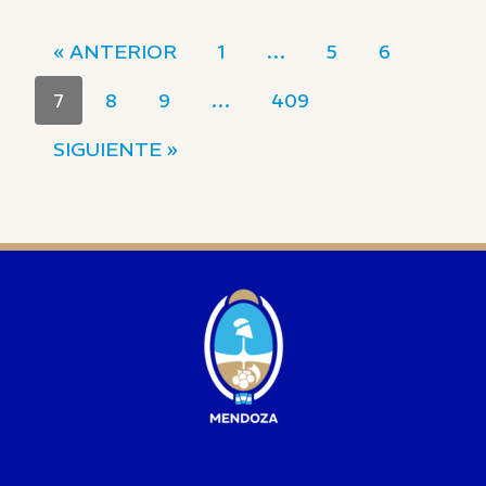
« ANTERIOR
1
…
5
6
7
8
9
…
409
SIGUIENTE »