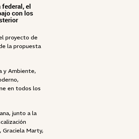
federal, el
bajo con los
sterior
el proyecto de
de la propuesta
ía y Ambiente,
oderno,
rme en todos los
na, junto a la
calización
, Graciela Marty,