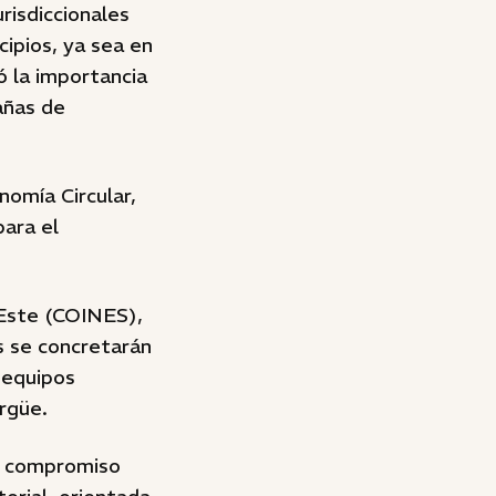
risdiccionales
cipios, ya sea en
ó la importancia
añas de
omía Circular,
para el
a Este (COINES),
s se concretarán
 equipos
argüe.
su compromiso