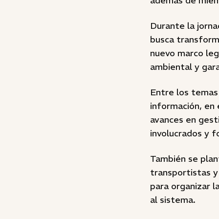
además de miemb
Durante la jorna
busca transforma
nuevo marco lega
ambiental y gara
Entre los temas
información, en 
avances en gesti
involucrados y 
También se plan
transportistas y
para organizar l
al sistema.