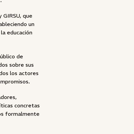
.
ey GIRSU, que
tableciendo un
 la educación
úblico de
ados sobre sus
dos los actores
compromisos.
adores,
íticas concretas
rlos formalmente