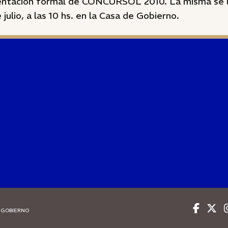
sentación formal de CONCURSOL 2010. La misma se l
 julio, a las 10 hs. en la Casa de Gobierno.
 GOBIERNO