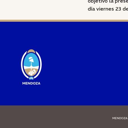
objetivo la pre
día viernes 23 de
MENDOZA