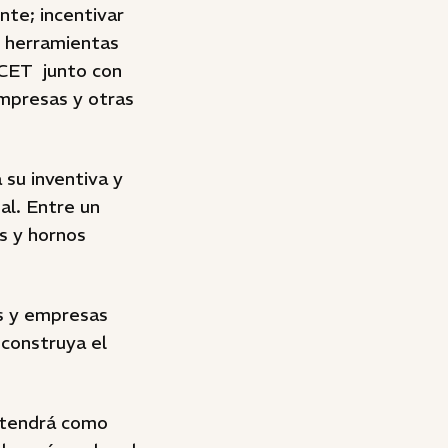
nte; incentivar
e herramientas
ICET junto con
mpresas y otras
su inventiva y
al. Entre un
s y hornos
es y empresas
 construya el
e tendrá como