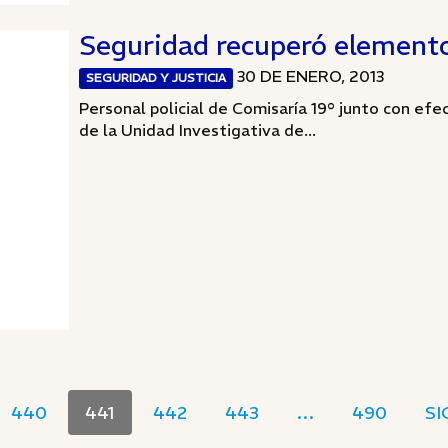
Seguridad recuperó elemento
30 DE ENERO, 2013
SEGURIDAD Y JUSTICIA
Personal policial de Comisaría 19° junto con efe
de la Unidad Investigativa de...
440
441
442
443
…
490
SI