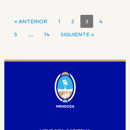
« ANTERIOR
1
2
3
4
5
…
14
SIGUIENTE »