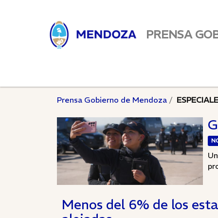
PRENSA GO
Prensa Gobierno de Mendoza
ESPECIAL
G
N
Un
pro
Menos del 6% de los esta