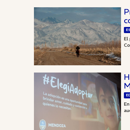
P
c
E
El
Co
H
M
E
En
au