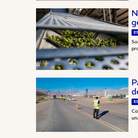
N
g
E
So
pr
P
d
E
Co
un