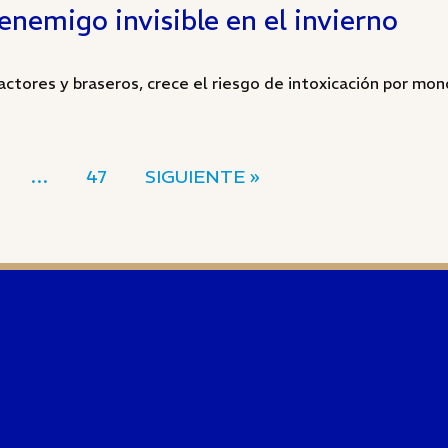
nemigo invisible en el invierno
ctores y braseros, crece el riesgo de intoxicación por monó
…
47
SIGUIENTE »