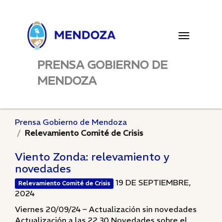
Toggle
navigatio
PRENSA GOBIERNO DE
MENDOZA
Prensa Gobierno de Mendoza
Relevamiento Comité de Crisis
Viento Zonda: relevamiento y
novedades
19 DE SEPTIEMBRE,
Relevamiento Comité de Crisis
2024
Viernes 20/09/24 – Actualización sin novedades
Actualización a las 22.30 Novedades sobre el