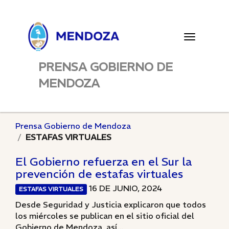
Toggle
navigatio
PRENSA GOBIERNO DE
MENDOZA
Prensa Gobierno de Mendoza
ESTAFAS VIRTUALES
El Gobierno refuerza en el Sur la
prevención de estafas virtuales
16 DE JUNIO, 2024
ESTAFAS VIRTUALES
Desde Seguridad y Justicia explicaron que todos
los miércoles se publican en el sitio oficial del
Gobierno de Mendoza, así...