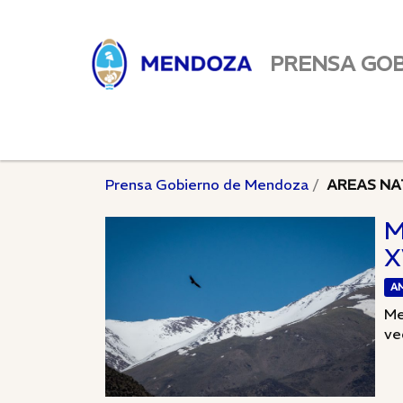
PRENSA GO
Prensa Gobierno de Mendoza
AREAS NA
M
X
A
Me
vec