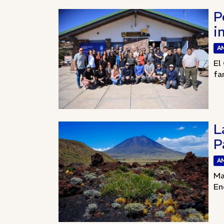
P
i
A
El
fa
L
P
A
Ma
En