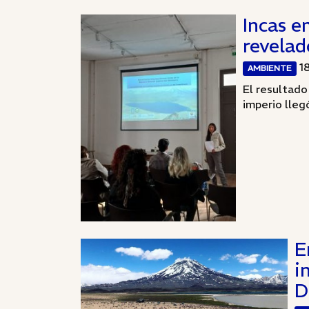
Incas e
revelad
1
AMBIENTE
El resultado
imperio llegó
E
i
D