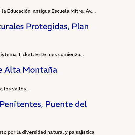
la Educación, antigua Escuela Mitre, Av....
turales Protegidas, Plan
sistema Ticket. Este mes comienza...
de Alta Montaña
los valles...
 Penitentes, Puente del
to por la diversidad natural y paisajística