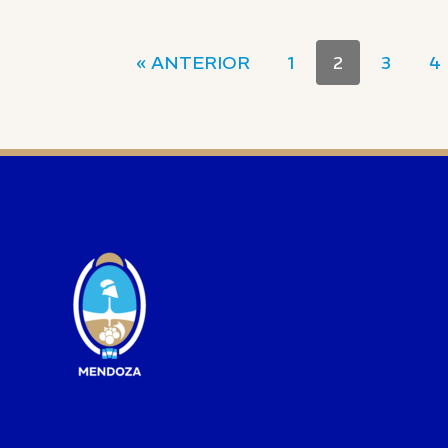
« ANTERIOR
1
2
3
4