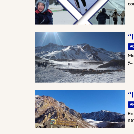
co
“
A
Me
y...
“
A
En
na