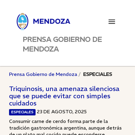
Toggle
navigatio
PRENSA GOBIERNO DE
MENDOZA
Prensa Gobierno de Mendoza
ESPECIALES
Triquinosis, una amenaza silenciosa
que se puede evitar con simples
cuidados
23 DE AGOSTO, 2025
ESPECIALES
Consumir carne de cerdo forma parte de la
tradición gastronómica argentina, aunque detrás
de un plato mal cocido puede esconderse...