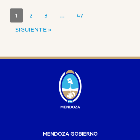
1
2
3
…
47
SIGUIENTE »
MENDOZA GOBIERNO