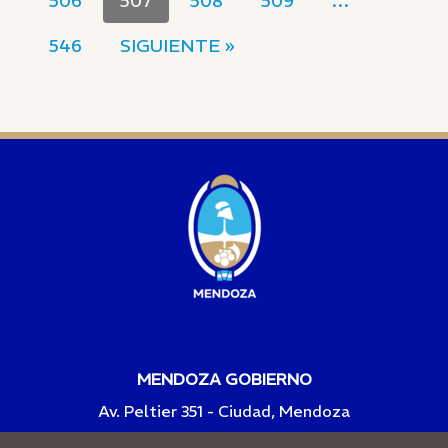
506
507
508
509
…
546
SIGUIENTE »
MENDOZA GOBIERNO
Av. Peltier 351 - Ciudad, Mendoza