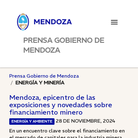
Toggle
navigatio
PRENSA GOBIERNO DE
MENDOZA
Prensa Gobierno de Mendoza
ENERGÍA Y MINERÍA
Mendoza, epicentro de las
exposiciones y novedades sobre
financiamiento minero
28 DE NOVIEMBRE, 2024
ENERGÍA Y AMBIENTE
En un encuentro clave sobre el financiamiento en
el mercado de capitales para la industria minera,