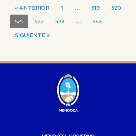
« ANTERIOR
1
…
519
520
521
522
523
…
546
SIGUIENTE »