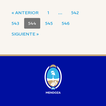
« ANTERIOR
1
…
542
543
544
545
546
SIGUIENTE »