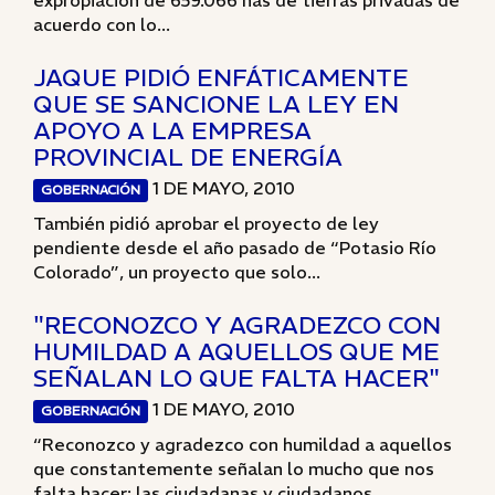
expropiación de 659.066 has de tierras privadas de
acuerdo con lo...
JAQUE PIDIÓ ENFÁTICAMENTE
QUE SE SANCIONE LA LEY EN
APOYO A LA EMPRESA
PROVINCIAL DE ENERGÍA
1 DE MAYO, 2010
GOBERNACIÓN
También pidió aprobar el proyecto de ley
pendiente desde el año pasado de “Potasio Río
Colorado”, un proyecto que solo...
"RECONOZCO Y AGRADEZCO CON
HUMILDAD A AQUELLOS QUE ME
SEÑALAN LO QUE FALTA HACER"
1 DE MAYO, 2010
GOBERNACIÓN
“Reconozco y agradezco con humildad a aquellos
que constantemente señalan lo mucho que nos
falta hacer: las ciudadanas y ciudadanos,...