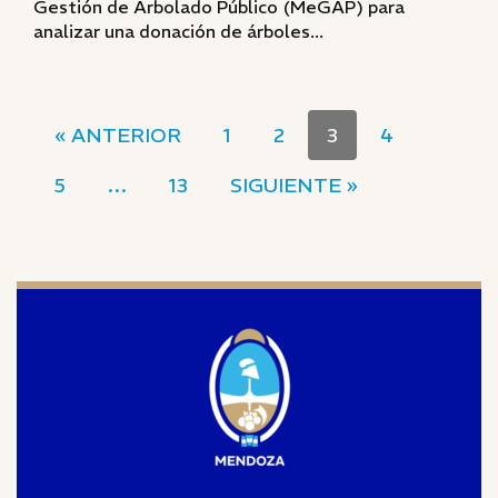
Gestión de Arbolado Público (MeGAP) para
analizar una donación de árboles...
« ANTERIOR
1
2
3
4
5
…
13
SIGUIENTE »