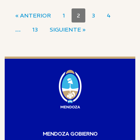
« ANTERIOR
1
2
3
4
…
13
SIGUIENTE »
MENDOZA GOBIERNO